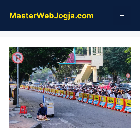
Skip
to
MasterWebJogja.com
Menu
content