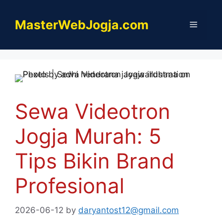
Skip
to
MasterWebJogja.com
Menu
content
Sewa Videotron
Jogja Murah: 5
Tips Bikin Brand
Profesional
2026-06-12
by
daryantost12@gmail.com