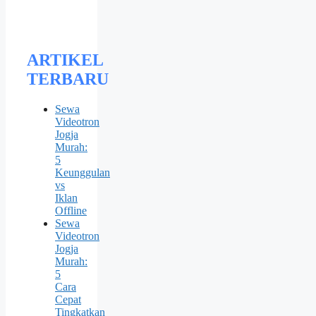
ARTIKEL
TERBARU
Sewa
Videotron
Jogja
Murah:
5
Keunggulan
vs
Iklan
Offline
Sewa
Videotron
Jogja
Murah:
5
Cara
Cepat
Tingkatkan