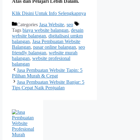
Atas dan Pelajari Lebih Dalam.
Klik Disini Untuk Info Selengkapnya
Categories
Jasa Website
,
seo
Tags
biaya website balangan
,
desain
website balangan
,
digitalisasi umkm
balangan
,
Jasa Pembuatan Website
Balangan
,
pasar online balangan
,
seo
friendly balangan
,
website murah
balangan
,
website profesional
balangan
Jasa Pembuatan Website Tapin: 5
Pilihan Murah & Cepat
Jasa Pembuatan Website Banjar: 5
Tips Cepat Naik Penjualan