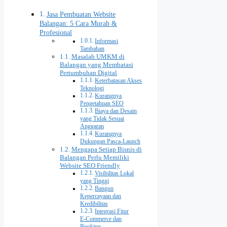
Jasa Pembuatan Website
Balangan: 5 Cara Murah &
Profesional
Informasi
Tambahan
Masalah UMKM di
Balangan yang Membatasi
Pertumbuhan Digital
Keterbatasan Akses
Teknologi
Kurangnya
Pengetahuan SEO
Biaya dan Desain
yang Tidak Sesuai
Anggaran
Kurangnya
Dukungan Pasca‑Launch
Mengapa Setiap Bisnis di
Balangan Perlu Memiliki
Website SEO Friendly
Visibilitas Lokal
yang Tinggi
Bangun
Kepercayaan dan
Kredibilitas
Integrasi Fitur
E‑Commerce dan
Booking