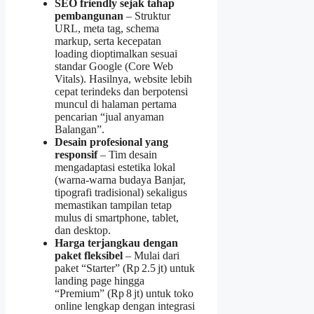
SEO friendly sejak tahap
pembangunan
– Struktur
URL, meta tag, schema
markup, serta kecepatan
loading dioptimalkan sesuai
standar Google (Core Web
Vitals). Hasilnya, website lebih
cepat terindeks dan berpotensi
muncul di halaman pertama
pencarian “jual anyaman
Balangan”.
Desain profesional yang
responsif
– Tim desain
mengadaptasi estetika lokal
(warna-warna budaya Banjar,
tipografi tradisional) sekaligus
memastikan tampilan tetap
mulus di smartphone, tablet,
dan desktop.
Harga terjangkau dengan
paket fleksibel
– Mulai dari
paket “Starter” (Rp 2.5 jt) untuk
landing page hingga
“Premium” (Rp 8 jt) untuk toko
online lengkap dengan integrasi