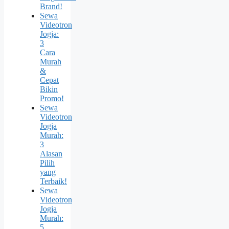
Brand!
Sewa
Videotron
Jogja:
3
Cara
Murah
&
Cepat
Bikin
Promo!
Sewa
Videotron
Jogja
Murah:
3
Alasan
Pilih
yang
Terbaik!
Sewa
Videotron
Jogja
Murah:
5