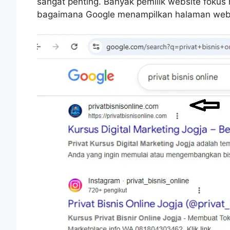
sangat penting. Banyak pemilik website foku
bagaimana Google menampilkan halaman web