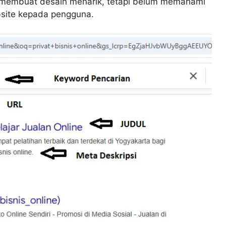
s membuat desain menarik, tetapi belum memahami
site kepada pengguna.