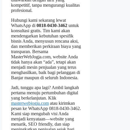
kompetitif, tanpa mengurangi kualitas
profesional.
Hubungi kami sekarang lewat
WhatsApp di
0818‑0430‑3462
untuk
konsultasi gratis. Tim kami akan
mendengarkan kebutuhan spesifik
bisnis Anda, menyusun rencana aksi,
dan memberikan perkiraan biaya yang
transparan. Bersama
MasterWebJogja.com, website Anda
tidak hanya akan “ada”, tetapi akan
menjadi mesin penjualan yang terus
menghasilkan, baik bagi pelanggan di
Banjar maupun di seluruh Indonesia.
Jadi, tunggu apa lagi? Ambil langkah
pertama menuju pertumbuhan digital
yang berkelanjutan. Klik
masterwebjogja.com
atau kirimkan
pesan ke WhatsApp 0818‑0430‑3462.
Kami siap mengubah visi Anda
menjadi kenyataan—website yang
menarik, SEO friendly, dan siap
meningkatkan penjualan sejak hari