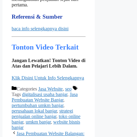
pertama.
Referensi & Sumber
baca info selengkapnya disini
Tonton Video Terkait
Jangan Lewatkan! Tonton Video di
Atas dan Pelajari Lebih Dalam.
Klik Disini Untuk Info Selengkapnya
Categories
Jasa Website
,
seo
Tags
digitalisasi usaha banjar
,
Jasa
Pembuatan Website Banjar
,
pertumbuhan umkm banjar
,
perusahaan lokal banjar
,
strategi
penjualan online banjar
,
toko online
banjar
,
umkm banjar
,
website bisnis
banjar
Jasa Pembuatan Website Balangan: