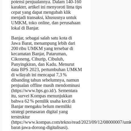
potensi penjualannya. Dalam 140‑160
karakter, artikel ini menyoroti lima tips
cepat yang dapat mengubah klik
menjadi transaksi, khususnya untuk
UMKM, toko online, dan perusahaan
lokal di Banjar.
Banjar, sebagai salah satu kota di
Jawa Barat, menampung lebih dari
200 ribu UMKM yang tersebar di
kecamatan Banjar, Pataruman,
Cikoneng, Cihurip, Cibuluh,
Panyingkiran, dan Kadu. Menurut
data BPS 2023, pertumbuhan UMKM
di wilayah ini mencapai 7,3 %
dibanding tahun sebelumnya, namun
penjualan offline masih mendominasi
(https://www.bps.go.id/). Sementara
itu, survei Kompas menunjukkan
bahwa 62 % pemilik usaha kecil di
Banjar mengaku belum memiliki
strategi pemasaran digital yang
terstruktur
(https://www.kompas.com/tekno/read/2023/09/12/08000007/um
barat-jawa-dorong-digitalisasi).