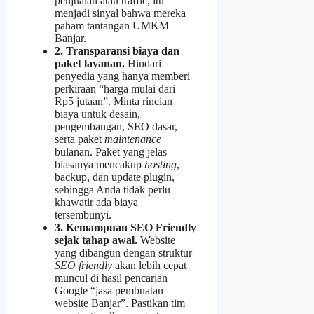
penjualan atau traffic, itu
menjadi sinyal bahwa mereka
paham tantangan UMKM
Banjar.
2. Transparansi biaya dan
paket layanan.
Hindari
penyedia yang hanya memberi
perkiraan “harga mulai dari
Rp5 jutaan”. Minta rincian
biaya untuk desain,
pengembangan, SEO dasar,
serta paket
maintenance
bulanan. Paket yang jelas
biasanya mencakup
hosting
,
backup, dan update plugin,
sehingga Anda tidak perlu
khawatir ada biaya
tersembunyi.
3. Kemampuan SEO Friendly
sejak tahap awal.
Website
yang dibangun dengan struktur
SEO friendly
akan lebih cepat
muncul di hasil pencarian
Google “jasa pembuatan
website Banjar”. Pastikan tim