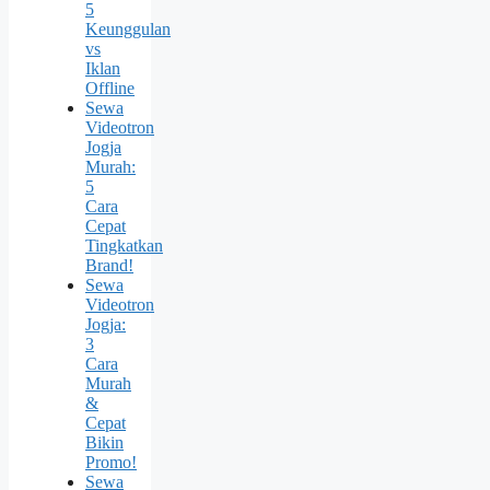
5
Keunggulan
vs
Iklan
Offline
Sewa
Videotron
Jogja
Murah:
5
Cara
Cepat
Tingkatkan
Brand!
Sewa
Videotron
Jogja:
3
Cara
Murah
&
Cepat
Bikin
Promo!
Sewa