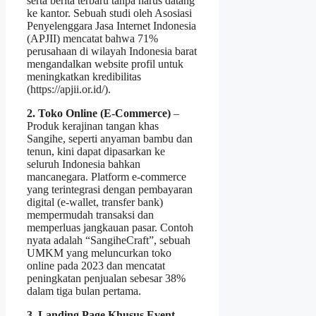
serta berita terbaru tanpa harus datang
ke kantor. Sebuah studi oleh Asosiasi
Penyelenggara Jasa Internet Indonesia
(APJII) mencatat bahwa 71%
perusahaan di wilayah Indonesia barat
mengandalkan website profil untuk
meningkatkan kredibilitas
(https://apjii.or.id/).
2. Toko Online (E‑Commerce)
–
Produk kerajinan tangan khas
Sangihe, seperti anyaman bambu dan
tenun, kini dapat dipasarkan ke
seluruh Indonesia bahkan
mancanegara. Platform e‑commerce
yang terintegrasi dengan pembayaran
digital (e‑wallet, transfer bank)
mempermudah transaksi dan
memperluas jangkauan pasar. Contoh
nyata adalah “SangiheCraft”, sebuah
UMKM yang meluncurkan toko
online pada 2023 dan mencatat
peningkatan penjualan sebesar 38%
dalam tiga bulan pertama.
3. Landing Page Khusus Event