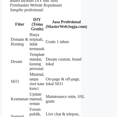
antara layanan DIY dan
Jasa
Pembuatan Website Kepulauan
Sangihe
profesional:
DIY
Jasa Profesional
Fitur
(Tema
(MasterWebJogja.com)
Gratis)
Biaya
Domain &
terpisah,
Gratis 1 tahun
Hosting
tidak
termasuk
Template
standar,
Desain custom, brand
Desain
kurang
lokal
personal
Minimal,
tanpa
On‑page & off‑page,
SEO
riset kata
lokal SEO
kunci
Update
Maintenance rutin, SSL
Keamanan
manual,
gratis
rentan
Forum
publik,
Live chat & telepon,
Support