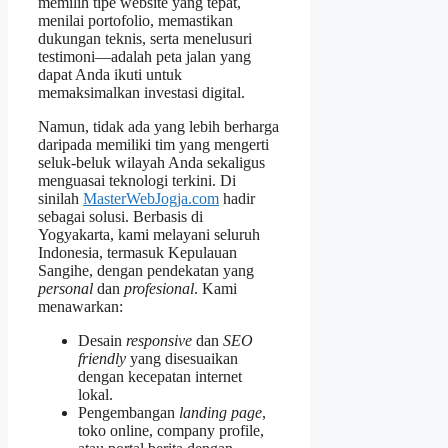
memilih tipe website yang tepat,
menilai portofolio, memastikan
dukungan teknis, serta menelusuri
testimoni—adalah peta jalan yang
dapat Anda ikuti untuk
memaksimalkan investasi digital.
Namun, tidak ada yang lebih berharga
daripada memiliki tim yang mengerti
seluk‑beluk wilayah Anda sekaligus
menguasai teknologi terkini. Di
sinilah
MasterWebJogja.com
hadir
sebagai solusi. Berbasis di
Yogyakarta, kami melayani seluruh
Indonesia, termasuk Kepulauan
Sangihe, dengan pendekatan yang
personal
dan
profesional
. Kami
menawarkan:
Desain
responsive
dan
SEO
friendly
yang disesuaikan
dengan kecepatan internet
lokal.
Pengembangan
landing page
,
toko online, company profile,