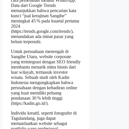
cara pemesanan melalui WhatsApp.
Data dari Google Trends
menunjukkan bahwa pencarian kata
kunci “jual kerajinan Sangihe”
meningkat 45 % pada kuartal pertama
2024
(https://trends.google.com/trends/),
menandakan ada minat pasar yang
belum terpenuhi.
Untuk perusahaan menengah di
Sangihe Utara, website corporate
yang terintegrasi dengan SEO friendly
membantu menarik mitra bisnis dari
luar wilayah, termasuk investor
wisata. Sebuah studi oleh Kadin
Indonesia mengungkapkan bahwa
perusahaan dengan kehadiran online
yang kuat memiliki peluang
pendanaan 30 % lebih tinggi
(https://kadin.go.id/).
Individu kreatif, seperti fotografer di
Tagulandang, juga dapat
memanfaatkan website sebagai
portfolio yang profesional,