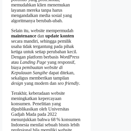
memudahkan klien menemukan
layanan mereka tanpa harus
mengandalkan media sosial yang
algoritmanya berubah‑ubah.
Selain itu, website mempermudah
maintenance
dan
update konten
secara mandiri, sehingga pemilik
usaha tidak tergantung pada pihak
ketiga untuk setiap perubahan kecil.
Dengan platform berbasis
WordPress
atau
Landing Page
yang responsif,
biaya
pembuatan website di
Kepulauan Sangihe
dapat ditekan,
sekaligus memberikan tampilan
design
yang modern dan
seo friendly
.
Terakhir, keberadaan website
meningkatkan kepercayaan
konsumen. Penelitian yang
dipublikasikan oleh Universitas
Gadjah Mada pada 2022
menunjukkan bahwa 68 % konsumen
Indonesia menilai sebuah bisnis lebih
profesional bila memiliki website