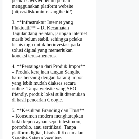
pelaku UMKM belum pernah
menggunakan platform website
(https://diskominfo.sangihe.id/).
3. **Infrastruktur Internet yang
Fluktuatif** – Di Kecamatan
Tagulandang Selatan, jaringan internet
masih belum stabil, sehingga pelaku
bisnis ragu untuk berinvestasi pada
solusi digital yang memerlukan
koneksi terus‑menerus.
4. **Persaingan dari Produk Impor**
– Produk kerajinan tangan Sangihe
harus bersaing dengan barang impor
yang lebih mudah diakses secara
online. Tanpa website yang SEO
friendly, produk lokal sulit ditemukan
di hasil pencarian Google.
5. **Kesulitan Branding dan Trust**
– Konsumen modern mengharapkan
bukti kepercayaan seperti testimoni,
portofolio, atau sertifikasi. Tanpa
platform digital, bisnis di Kecamatan
Sangihe Selatan kesulitan