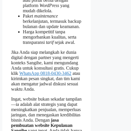
atau portal berita dengan
platform
WordPress
yang
mudah dikelola.
Paket
maintenance
berkelanjutan, termasuk backup
bulanan dan update keamanan.
Harga kompetitif tanpa
mengorbankan kualitas, serta
transparansi
tarif
sejak awal.
Jika Anda siap melangkah ke dunia
digital dengan partner yang mengerti
konteks Sangihe, kami mengundang
Anda untuk konsultasi gratis. Cukup
klik
WhatsApp 0818‑0430‑3462
atau
kirimkan pesan singkat, dan tim kami
akan mengatur jadwal diskusi sesuai
waktu Anda.
Ingat, website bukan sekadar tampilan
—ia adalah alat strategis yang dapat
meningkatkan penjualan, memperluas
jaringan, dan menegaskan kredibilitas
bisnis Anda. Dengan
jasa
pembuatan website Kepulauan
Sangihe
yang tepat, Anda tidak hanya