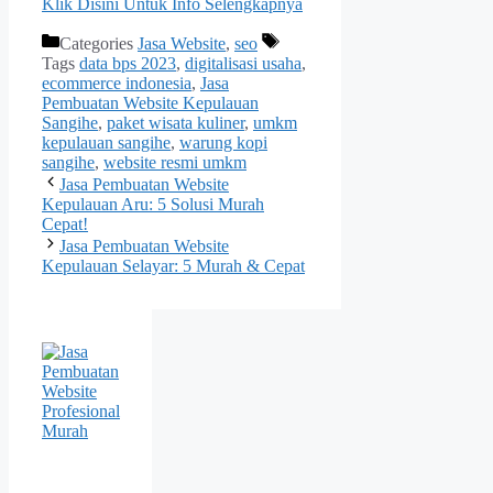
Klik Disini Untuk Info Selengkapnya
Categories
Jasa Website
,
seo
Tags
data bps 2023
,
digitalisasi usaha
,
ecommerce indonesia
,
Jasa
Pembuatan Website Kepulauan
Sangihe
,
paket wisata kuliner
,
umkm
kepulauan sangihe
,
warung kopi
sangihe
,
website resmi umkm
Jasa Pembuatan Website
Kepulauan Aru: 5 Solusi Murah
Cepat!
Jasa Pembuatan Website
Kepulauan Selayar: 5 Murah & Cepat