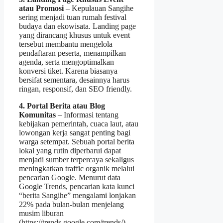
atau Promosi
– Kepulauan Sangihe
sering menjadi tuan rumah festival
budaya dan ekowisata. Landing page
yang dirancang khusus untuk event
tersebut membantu mengelola
pendaftaran peserta, menampilkan
agenda, serta mengoptimalkan
konversi tiket. Karena biasanya
bersifat sementara, desainnya harus
ringan, responsif, dan SEO friendly.
4. Portal Berita atau Blog
Komunitas
– Informasi tentang
kebijakan pemerintah, cuaca laut, atau
lowongan kerja sangat penting bagi
warga setempat. Sebuah portal berita
lokal yang rutin diperbarui dapat
menjadi sumber terpercaya sekaligus
meningkatkan traffic organik melalui
pencarian Google. Menurut data
Google Trends, pencarian kata kunci
“berita Sangihe” mengalami lonjakan
22% pada bulan-bulan menjelang
musim liburan
(https://trends.google.com/trends/).