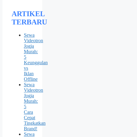
ARTIKEL
TERBARU
Sewa
Videotron
Jogja
Murah:
5
Keunggulan
vs
Iklan
Offline
Sewa
Videotron
Jogja
Murah:
5
Cara
Cepat
Tingkatkan
Brand!
Sewa