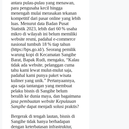
antara pulau‑pulau yang menawan,
para pengusaha kecil hingga
menengah mulai merasakan tekanan
kompetitif dari pasar online yang lebih
luas. Menurut data Badan Pusat
Statistik 2023, lebih dari 60 % usaha
mikro di wilayah ini belum memiliki
website resmi, padahal e‑commerce
nasional tumbuh 18 % tiap tahun
(https://bps.go.id/). Seorang pemilik
warung kopi di Kecamatan Sangihe
Barat, Bapak Rudi, mengaku, “Kalau
tidak ada website, pelanggan cuma
tahu kami lewat mulut‑mulut saja,
padahal kami punya paket wisata
kuliner yang unik.” Pertanyaannya,
apa saja tantangan yang membuat
pelaku bisnis di Sangihe belum
beralih ke dunia maya, dan bagaimana
jasa pembuatan website Kepulauan
Sangihe
dapat menjadi solusi praktis?
Bergerak di tengah lautan, bisnis di
Sangihe tidak hanya berhadapan
dengan keterbatasan infrastruktur,