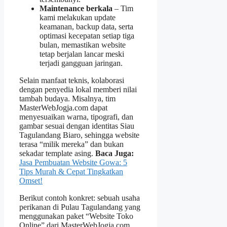
Maintenance berkala
– Tim
kami melakukan update
keamanan, backup data, serta
optimasi kecepatan setiap tiga
bulan, memastikan website
tetap berjalan lancar meski
terjadi gangguan jaringan.
Selain manfaat teknis, kolaborasi
dengan penyedia lokal memberi nilai
tambah budaya. Misalnya, tim
MasterWebJogja.com dapat
menyesuaikan warna, tipografi, dan
gambar sesuai dengan identitas Siau
Tagulandang Biaro, sehingga website
terasa “milik mereka” dan bukan
sekadar template asing.
Baca Juga:
Jasa Pembuatan Website Gowa: 5
Tips Murah & Cepat Tingkatkan
Omset!
Berikut contoh konkret: sebuah usaha
perikanan di Pulau Tagulandang yang
menggunakan paket “Website Toko
Online” dari MasterWebJogja.com