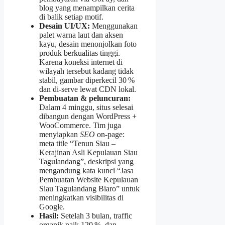
blog yang menampilkan cerita
di balik setiap motif.
Desain UI/UX:
Menggunakan
palet warna laut dan aksen
kayu, desain menonjolkan foto
produk berkualitas tinggi.
Karena koneksi internet di
wilayah tersebut kadang tidak
stabil, gambar diperkecil 30 %
dan di‑serve lewat CDN lokal.
Pembuatan & peluncuran:
Dalam 4 minggu, situs selesai
dibangun dengan WordPress +
WooCommerce. Tim juga
menyiapkan
SEO
on‑page:
meta title “Tenun Siau –
Kerajinan Asli Kepulauan Siau
Tagulandang”, deskripsi yang
mengandung kata kunci “Jasa
Pembuatan Website Kepulauan
Siau Tagulandang Biaro” untuk
meningkatkan visibilitas di
Google.
Hasil:
Setelah 3 bulan, traffic
organik naik 120 %, dan