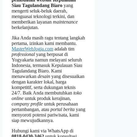
Siau Tagulandang Biaro
yang
mengerti seluk‑beluk daerah,
menguasai teknologi terkini, dan
memberikan layanan
maintenance
berkelanjutan.
Jika Anda masih ragu tentang langkah
pertama, izinkan kami membantu.
MasterWebJogja.com
adalah tim
professional
yang berpusat di
Yogyakarta namun melayani seluruh
Indonesia, termasuk Kepulauan Siau
Tagulandang Biaro. Kami
menawarkan
desain
yang disesuaikan
dengan karakter lokal, harga
kompetitif, serta dukungan teknis
24/7. Baik Anda membutuhkan
toko
online
untuk produk kerajinan,
company profile
untuk perusahaan
pertambangan, atau
portal berita
yang
menyoroti potensi pariwisata, kami
siap mewujudkannya.
Hubungi kami via WhatsApp di
0818‑0430‑3462
untuk konsultasi