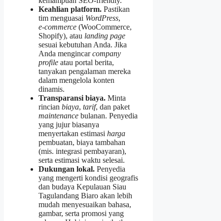
kemampuan SEO‑friendly.
Keahlian platform.
Pastikan
tim menguasai
WordPress
,
e‑commerce
(WooCommerce,
Shopify), atau
landing page
sesuai kebutuhan Anda. Jika
Anda mengincar
company
profile
atau portal berita,
tanyakan pengalaman mereka
dalam mengelola konten
dinamis.
Transparansi biaya.
Minta
rincian
biaya
,
tarif
, dan paket
maintenance
bulanan. Penyedia
yang jujur biasanya
menyertakan estimasi
harga
pembuatan, biaya tambahan
(mis. integrasi pembayaran),
serta estimasi waktu selesai.
Dukungan lokal.
Penyedia
yang mengerti kondisi geografis
dan budaya Kepulauan Siau
Tagulandang Biaro akan lebih
mudah menyesuaikan bahasa,
gambar, serta promosi yang