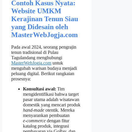
Contoh Kasus Nyata:
Website UMKM
Kerajinan Tenun Siau
yang Didesain oleh
MasterWebJogja.com
Pada awal 2024, seorang pengrajin
tenun tradisional di Pulau
Tagulandang menghubungi
MasterWebJogja.com
untuk
mengubah warisan budaya menjadi
peluang digital. Berikut rangkaian
prosesnya:
Konsultasi awal:
Tim
mengidentifikasi bahwa target
pasar utama adalah wisatawan
domestik yang mencari produk
hand‑made
otentik. Mereka
menyarankan pembuatan
e‑commerce
dengan fitur
katalog produk, integrasi
pembayaran via GoPay, dan