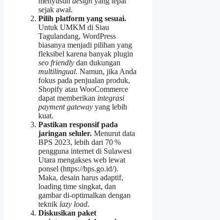
menyusun
design
yang tepat
sejak awal.
Pilih platform yang sesuai.
Untuk UMKM di Siau
Tagulandang, WordPress
biasanya menjadi pilihan yang
fleksibel karena banyak plugin
seo friendly
dan dukungan
multilingual
. Namun, jika Anda
fokus pada penjualan produk,
Shopify atau WooCommerce
dapat memberikan
integrasi
payment gateway
yang lebih
kuat.
Pastikan responsif pada
jaringan seluler.
Menurut data
BPS 2023, lebih dari 70 %
pengguna internet di Sulawesi
Utara mengakses web lewat
ponsel (https://bps.go.id/).
Maka, desain harus adaptif,
loading time singkat, dan
gambar di‑optimalkan dengan
teknik
lazy load
.
Diskusikan paket