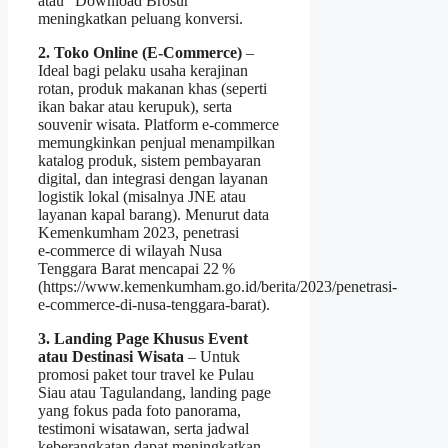
atau “Download Brosur”
meningkatkan peluang konversi.
2. Toko Online (E‑Commerce)
–
Ideal bagi pelaku usaha kerajinan
rotan, produk makanan khas (seperti
ikan bakar atau kerupuk), serta
souvenir wisata. Platform e‑commerce
memungkinkan penjual menampilkan
katalog produk, sistem pembayaran
digital, dan integrasi dengan layanan
logistik lokal (misalnya JNE atau
layanan kapal barang). Menurut data
Kemenkumham 2023, penetrasi
e‑commerce di wilayah Nusa
Tenggara Barat mencapai 22 %
(https://www.kemenkumham.go.id/berita/2023/penetrasi-
e-commerce-di-nusa-tenggara-barat).
3. Landing Page Khusus Event
atau Destinasi Wisata
– Untuk
promosi paket tour travel ke Pulau
Siau atau Tagulandang, landing page
yang fokus pada foto panorama,
testimoni wisatawan, serta jadwal
keberangkatan dapat meningkatkan