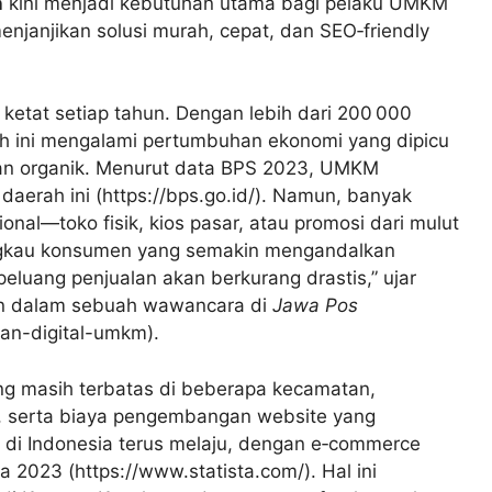
n
kini menjadi kebutuhan utama bagi pelaku UMKM
 menjanjikan solusi murah, cepat, dan SEO‑friendly
etat setiap tahun. Dengan lebih dari 200 000
yah ini mengalami pertumbuhan ekonomi yang dipicu
nian organik. Menurut data BPS 2023, UMKM
daerah ini (https://bps.go.id/). Namun, banyak
nal—toko fisik, kios pasar, atau promosi dari mulut
angkau konsumen yang semakin mengandalkan
, peluang penjualan akan berkurang drastis,” ujar
an dalam sebuah wawancara di
Jawa Pos
kan-digital-umkm).
ang masih terbatas di beberapa kecamatan,
, serta biaya pengembangan website yang
ing di Indonesia terus melaju, dengan e‑commerce
2023 (https://www.statista.com/). Hal ini