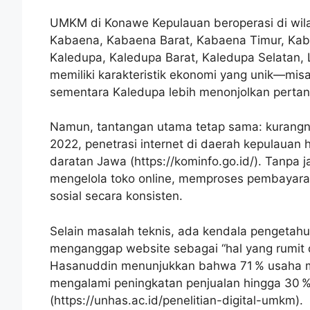
UMKM di Konawe Kepulauan beroperasi di wilaya
Kabaena, Kabaena Barat, Kabaena Timur, Kab
Kaledupa, Kaledupa Barat, Kaledupa Selatan
memiliki karakteristik ekonomi yang unik—mis
sementara Kaledupa lebih menonjolkan pertani
Namun, tantangan utama tetap sama: kurangnya
2022, penetrasi internet di daerah kepulauan
daratan Jawa (https://kominfo.go.id/). Tanpa j
mengelola toko online, memproses pembayaran
sosial secara konsisten.
Selain masalah teknis, ada kendala pengetah
menganggap website sebagai “hal yang rumit d
Hasanuddin menunjukkan bahwa 71 % usaha m
mengalami peningkatan penjualan hingga 30 
(https://unhas.ac.id/penelitian-digital-umkm).