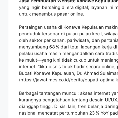
Jasa Pembuatan Website Konawe Kepulaua
yang ingin bersaing di era digital; layanan ini
untuk menembus pasar online.
Persaingan usaha di Konawe Kepulauan makin k
penduduk tersebar di pulau‑pulau kecil, wila
oleh sektor perikanan, pariwisata, dan perta
menyumbang 68 % dari total lapangan kerja di 
pelaku usaha masih mengandalkan cara tradisio
ke mulut—yang kini tidak cukup untuk menj
internet. “Jika bisnis tidak hadir secara online
Bupati Konawe Kepulauan, Dr. Ahmad Sulaim
(https://jawatimes.co.id/berita/bupati-optimal
Berbagai tantangan muncul: akses internet y
kurangnya pengetahuan tentang desain UI/UX
dianggap tinggi. Di sisi lain, tren belanja dar
nasional mencatat pertumbuhan 23 % YoY pada 