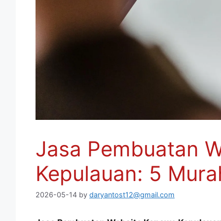
Jasa Pembuatan W
Kepulauan: 5 Mura
2026-05-14
by
daryantost12@gmail.com