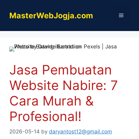
Skip
to
MasterWebJogja.com
Menu
content
Jasa Pembuatan
Website Nabire: 7
Cara Murah &
Profesional!
2026-05-14
by
daryantost12@gmail.com