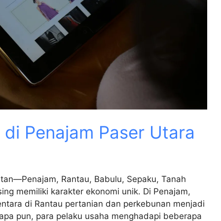
l di Penajam Paser Utara
matan—Penajam, Rantau, Babulu, Sepaku, Tanah
g memiliki karakter ekonomi unik. Di Penajam,
entara di Rantau pertanian dan perkebunan menjadi
r apa pun, para pelaku usaha menghadapi beberapa