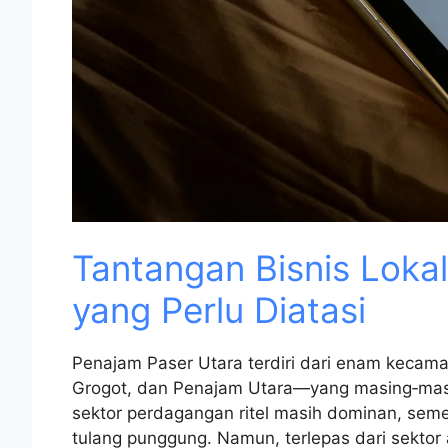
Tantangan Bisnis Loka
yang Perlu Diatasi
Penajam Paser Utara terdiri dari enam keca
Grogot, dan Penajam Utara—yang masing‑masin
sektor perdagangan ritel masih dominan, sem
tulang punggung. Namun, terlepas dari sekto