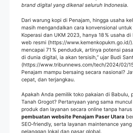
brand digital yang dikenal seluruh Indonesia.
Dari warung kopi di Penajam, hingga usaha k
masih mengandalkan cara konvensional untuk
Koperasi dan UKM 2023, hanya 18 % usaha di 
web resmi (https://www.kemenkopukm.go.id/). 
mencapai 71 % penduduk, artinya potensi pasar
di dunia digital, ia akan tersisih,” ujar Budi Sa
(https://www.tribunnews.com/tech/2024/02/15
Penajam mampu bersaing secara nasional? Ja
cepat, dan terjangkau.
Apakah Anda pemilik toko pakaian di Babulu, p
Tanah Grogot? Pertanyaan yang sama muncul
produk dan layanan secara online tanpa harus
pembuatan website Penajam Paser Utara
ber
SEO‑friendly, serta layanan maintenance yang
pelanggan lokal dan pasar global.