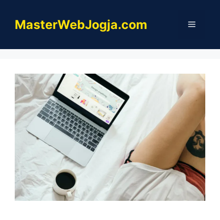
Skip
to
MasterWebJogja.com
Menu
content