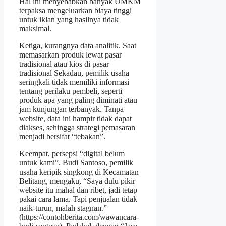
Hal ini menyebabkan banyak UMKM
terpaksa mengeluarkan biaya tinggi
untuk iklan yang hasilnya tidak
maksimal.
Ketiga, kurangnya data analitik. Saat
memasarkan produk lewat pasar
tradisional atau kios di pasar
tradisional Sekadau, pemilik usaha
seringkali tidak memiliki informasi
tentang perilaku pembeli, seperti
produk apa yang paling diminati atau
jam kunjungan terbanyak. Tanpa
website, data ini hampir tidak dapat
diakses, sehingga strategi pemasaran
menjadi bersifat “tebakan”.
Keempat, persepsi “digital belum
untuk kami”. Budi Santoso, pemilik
usaha keripik singkong di Kecamatan
Belitang, mengaku, “Saya dulu pikir
website itu mahal dan ribet, jadi tetap
pakai cara lama. Tapi penjualan tidak
naik‑turun, malah stagnan.”
(https://contohberita.com/wawancara-