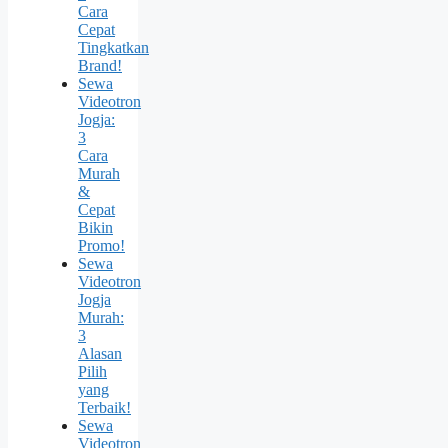
Cara
Cepat
Tingkatkan
Brand!
Sewa
Videotron
Jogja:
3
Cara
Murah
&
Cepat
Bikin
Promo!
Sewa
Videotron
Jogja
Murah:
3
Alasan
Pilih
yang
Terbaik!
Sewa
Videotron