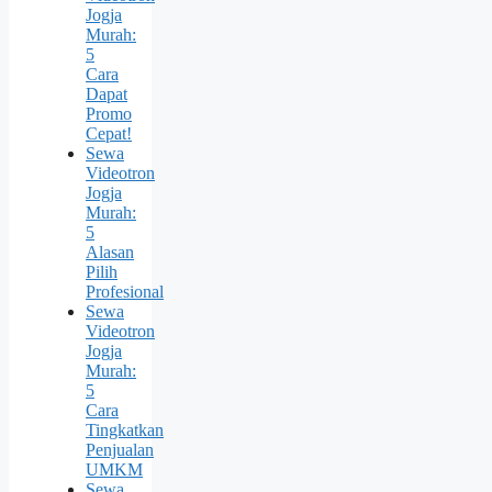
Jogja
Murah:
5
Cara
Dapat
Promo
Cepat!
Sewa
Videotron
Jogja
Murah:
5
Alasan
Pilih
Profesional
Sewa
Videotron
Jogja
Murah:
5
Cara
Tingkatkan
Penjualan
UMKM
Sewa