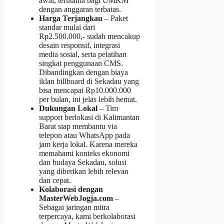
awal, terutama bagi UMKM
dengan anggaran terbatas.
Harga Terjangkau
– Paket
standar mulai dari
Rp2.500.000,- sudah mencakup
desain responsif, integrasi
media sosial, serta pelatihan
singkat penggunaan CMS.
Dibandingkan dengan biaya
iklan billboard di Sekadau yang
bisa mencapai Rp10.000.000
per bulan, ini jelas lebih hemat.
Dukungan Lokal
– Tim
support berlokasi di Kalimantan
Barat siap membantu via
telepon atau WhatsApp pada
jam kerja lokal. Karena mereka
memahami konteks ekonomi
dan budaya Sekadau, solusi
yang diberikan lebih relevan
dan cepat.
Kolaborasi dengan
MasterWebJogja.com
–
Sebagai jaringan mitra
terpercaya, kami berkolaborasi