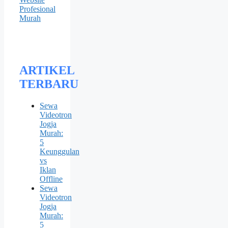
ARTIKEL
TERBARU
Sewa
Videotron
Jogja
Murah:
5
Keunggulan
vs
Iklan
Offline
Sewa
Videotron
Jogja
Murah:
5