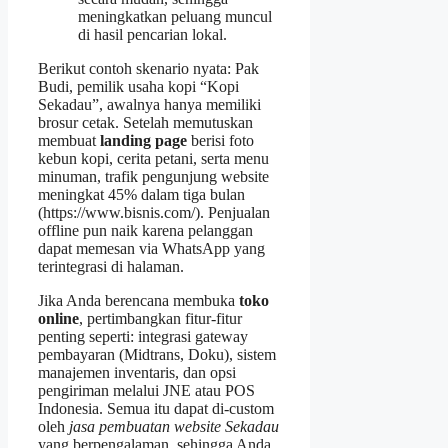
meningkatkan peluang muncul
di hasil pencarian lokal.
Berikut contoh skenario nyata: Pak
Budi, pemilik usaha kopi “Kopi
Sekadau”, awalnya hanya memiliki
brosur cetak. Setelah memutuskan
membuat
landing page
berisi foto
kebun kopi, cerita petani, serta menu
minuman, trafik pengunjung website
meningkat 45% dalam tiga bulan
(https://www.bisnis.com/). Penjualan
offline pun naik karena pelanggan
dapat memesan via WhatsApp yang
terintegrasi di halaman.
Jika Anda berencana membuka
toko
online
, pertimbangkan fitur-fitur
penting seperti: integrasi gateway
pembayaran (Midtrans, Doku), sistem
manajemen inventaris, dan opsi
pengiriman melalui JNE atau POS
Indonesia. Semua itu dapat di‑custom
oleh
jasa pembuatan website Sekadau
yang berpengalaman, sehingga Anda