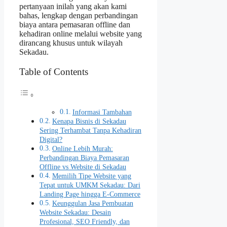
pertanyaan inilah yang akan kami
bahas, lengkap dengan perbandingan
biaya antara pemasaran offline dan
kehadiran online melalui website yang
dirancang khusus untuk wilayah
Sekadau.
Table of Contents
Informasi Tambahan
Kenapa Bisnis di Sekadau
Sering Terhambat Tanpa Kehadiran
Digital?
Online Lebih Murah:
Perbandingan Biaya Pemasaran
Offline vs Website di Sekadau
Memilih Tipe Website yang
Tepat untuk UMKM Sekadau: Dari
Landing Page hingga E‑Commerce
Keunggulan Jasa Pembuatan
Website Sekadau: Desain
Profesional, SEO Friendly, dan