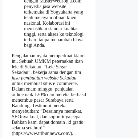
dengan MasterWebJogja.com,
penyedia jasa website
terkemuka di Yogyakarta yang
telah melayani ribuan klien
nasional. Kolaborasi ini
memastikan standar kualitas
tinggi, serta akses ke teknologi
terbaru tanpa menambah biaya
bagi Anda.
Pengalaman nyata memperkuat klaim
ini. Sebuah UMKM peternakan ikan
lele di Sekadau, “Lele Segar
Sekadau”, bekerja sama dengan tim
jasa pembuatan website Sekadau
untuk membuat situs e‑commerce.
Dalam enam minggu, penjualan
online naik 120% dan mereka berhasil
menembus pasar Surabaya serta
Bandung. Testimoni mereka
menyebutkan: “Desainnya memikat,
SEOnya kuat, dan supportnya cepat.
Bahkan kami dapat domain .id gratis
selama setahun!”
(https://www.tribunnews.com/).