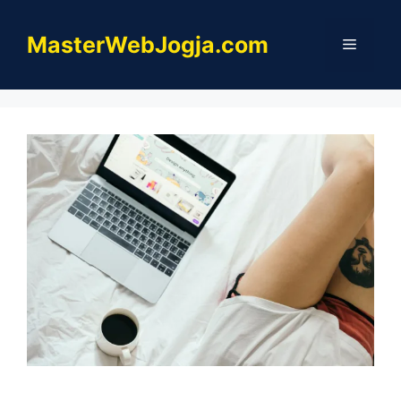
Skip
to
MasterWebJogja.com
Menu
content