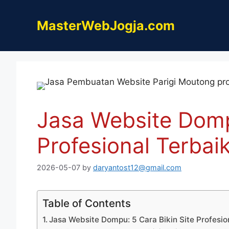
Skip
to
MasterWebJogja.com
content
Jasa Website Dompu
Profesional Terbai
2026-05-07
by
daryantost12@gmail.com
Table of Contents
Jasa Website Dompu: 5 Cara Bikin Site Profesio