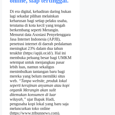
online, siap tertinggal.
Di era digital, kehadiran daring bukan
lagi sekadar pilihan melainkan
keharusan bagi setiap pelaku usaha,
terutama di kota kecil yang tengah
berkembang seperti Merangin.
Menurut data Asosiasi Penyelenggara
Jasa Internet Indonesia (APJII),
penetrasi internet di daerah pedalaman
meningkat 23% dalam dua tahun
terakhir (https://apjii.or.id/). Hal ini
membuka peluang besar bagi UMKM
setempat untuk menjangkau pasar
lebih luas, namun sekaligus
menimbulkan tantangan baru bagi
mereka yang belum memiliki situs
web.
“Tanpa website, produk lokal
seperti kerajinan anyaman atau kopi
organik Merangin akan sulit
ditemukan konsumen di luar
wilayah,”
ujar Bapak Hadi,
pengusaha kopi lokal yang baru saja
meluncurkan toko online
(https://www.tribunnews.com).