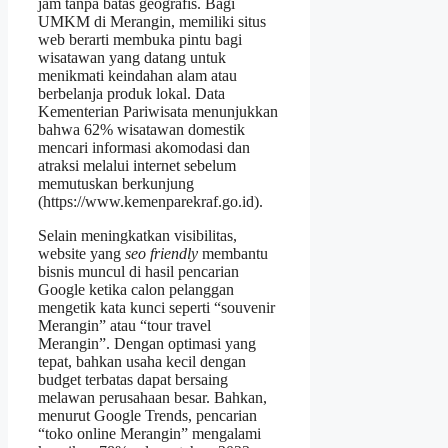
jam tanpa batas geografis. Bagi
UMKM di Merangin, memiliki situs
web berarti membuka pintu bagi
wisatawan yang datang untuk
menikmati keindahan alam atau
berbelanja produk lokal. Data
Kementerian Pariwisata menunjukkan
bahwa 62% wisatawan domestik
mencari informasi akomodasi dan
atraksi melalui internet sebelum
memutuskan berkunjung
(https://www.kemenparekraf.go.id).
Selain meningkatkan visibilitas,
website yang
seo friendly
membantu
bisnis muncul di hasil pencarian
Google ketika calon pelanggan
mengetik kata kunci seperti “souvenir
Merangin” atau “tour travel
Merangin”. Dengan optimasi yang
tepat, bahkan usaha kecil dengan
budget terbatas dapat bersaing
melawan perusahaan besar. Bahkan,
menurut Google Trends, pencarian
“toko online Merangin” mengalami