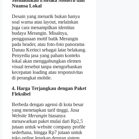
Memadukan Estetika Modern dan
Nuansa Lokal
Desain yang menarik bukan hanya
soal warna atau layout, melainkan
juga cara menampilkan identitas
budaya Merangin. Misalnya,
penggunaan motif batik Merangin
pada header, atau foto-foto panorama
Danau Kerinci sebagai latar belakang.
Penyedia jasa yang paham konteks
lokal akan menggabungkan elemen
visual tersebut tanpa mengorbankan
kecepatan loading atau responsivitas
di perangkat mobile.
4. Harga Terjangkau dengan Paket
Fleksibel
Berbeda dengan agensi di kota besar
yang menetapkan tarif tinggi,
Jasa
Website Merangin
biasanya
menawarkan paket mulai dari Rp2,5
jutaan untuk website company profile
sederhana, hingga Rp7 jutaan untuk
toko online lengkap dengan sistem