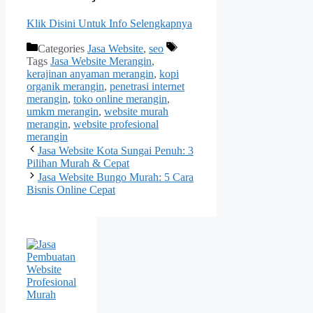
Klik Disini Untuk Info Selengkapnya
Categories
Jasa Website
,
seo
Tags
Jasa Website Merangin
,
kerajinan anyaman merangin
,
kopi
organik merangin
,
penetrasi internet
merangin
,
toko online merangin
,
umkm merangin
,
website murah
merangin
,
website profesional
merangin
Jasa Website Kota Sungai Penuh: 3
Pilihan Murah & Cepat
Jasa Website Bungo Murah: 5 Cara
Bisnis Online Cepat