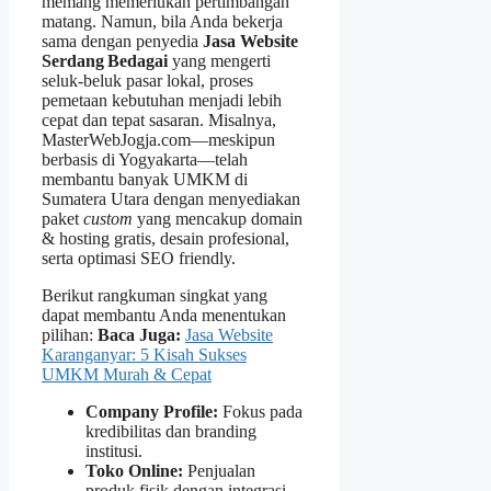
memang memerlukan pertimbangan
matang. Namun, bila Anda bekerja
sama dengan penyedia
Jasa Website
Serdang Bedagai
yang mengerti
seluk‑beluk pasar lokal, proses
pemetaan kebutuhan menjadi lebih
cepat dan tepat sasaran. Misalnya,
MasterWebJogja.com—meskipun
berbasis di Yogyakarta—telah
membantu banyak UMKM di
Sumatera Utara dengan menyediakan
paket
custom
yang mencakup domain
& hosting gratis, desain profesional,
serta optimasi SEO friendly.
Berikut rangkuman singkat yang
dapat membantu Anda menentukan
pilihan:
Baca Juga:
Jasa Website
Karanganyar: 5 Kisah Sukses
UMKM Murah & Cepat
Company Profile:
Fokus pada
kredibilitas dan branding
institusi.
Toko Online:
Penjualan
produk fisik dengan integrasi