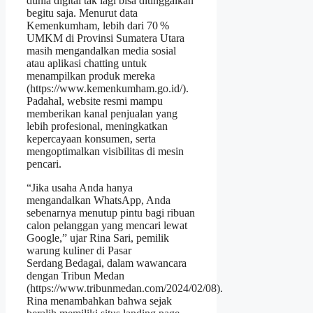
dunia digital tak lagi bisa ditinggalkan
begitu saja. Menurut data
Kemenkumham, lebih dari 70 %
UMKM di Provinsi Sumatera Utara
masih mengandalkan media sosial
atau aplikasi chatting untuk
menampilkan produk mereka
(https://www.kemenkumham.go.id/).
Padahal, website resmi mampu
memberikan kanal penjualan yang
lebih profesional, meningkatkan
kepercayaan konsumen, serta
mengoptimalkan visibilitas di mesin
pencari.
“Jika usaha Anda hanya
mengandalkan WhatsApp, Anda
sebenarnya menutup pintu bagi ribuan
calon pelanggan yang mencari lewat
Google,” ujar Rina Sari, pemilik
warung kuliner di Pasar
Serdang Bedagai, dalam wawancara
dengan Tribun Medan
(https://www.tribunmedan.com/2024/02/08).
Rina menambahkan bahwa sejak