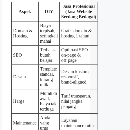
Jasa Profesional
Aspek
DIY
(Jasa Website
Serdang Bedagai)
Biaya
Domain &
terpisah,
Gratis domain &
Hosting
seringkali
hosting 1 tahun
mahal
Terbatas,
Optimasi SEO
SEO
butuh
on‑page &
belajar
off‑page
Template
Desain kustom,
standar,
Desain
responsif,
kurang
brand‑aligned
unik
Murah di
Tarif transparan,
awal,
Harga
nilai jangka
biaya tak
panjang
terduga
Anda
Layanan
Maintenance
yang
maintenance rutin
urus