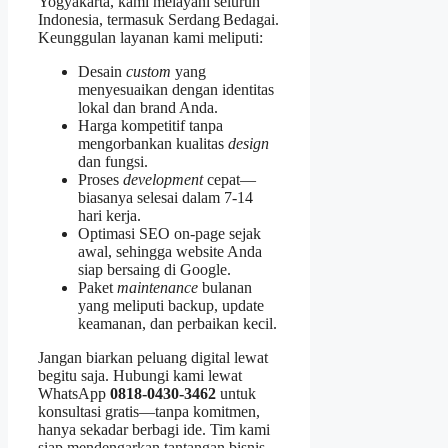
Yogyakarta, kami melayani seluruh
Indonesia, termasuk Serdang Bedagai.
Keunggulan layanan kami meliputi:
Desain
custom
yang
menyesuaikan dengan identitas
lokal dan brand Anda.
Harga kompetitif tanpa
mengorbankan kualitas
design
dan fungsi.
Proses
development
cepat—
biasanya selesai dalam 7‑14
hari kerja.
Optimasi SEO on‑page sejak
awal, sehingga website Anda
siap bersaing di Google.
Paket
maintenance
bulanan
yang meliputi backup, update
keamanan, dan perbaikan kecil.
Jangan biarkan peluang digital lewat
begitu saja. Hubungi kami lewat
WhatsApp
0818‑0430‑3462
untuk
konsultasi gratis—tanpa komitmen,
hanya sekadar berbagi ide. Tim kami
siap mendengarkan tantangan bisnis