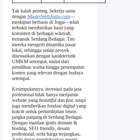
Tak kalah penting, bekerja sama
dengan
MasterWebJogja.com
—
meskipun berbasis di Jogja—telah
terbukti memberikan hasil yang
konsisten di berbagai wilayah,
termasuk Serdang Bedagai. Tim
mereka mengerti dinamika pasar
lokal, sehingga setiap proyek
disesuaikan dengan karakteristik
UMKM setempat, mulai dari
pemilihan warna hingga penempatan
konten yang relevan dengan budaya
setempat.
Kesimpulannya, investasi pada jasa
profesional tidak hanya menjamin
website yang
beautiful
dan
fast
, tetapi
juga memberikan fondasi digital yang
kokoh untuk pertumbuhan bisnis
jangka panjang di Serdang Bedagai.
Dengan manfaat gratis domain &
hosting, SEO friendly, desain
profesional, serta harga terjangkau,
Anda dapat memfokuskan energi