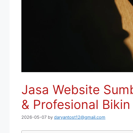
Jasa Website Sum
& Profesional Bikin
2026-05-07
by
daryantost12@gmail.com