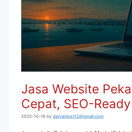
Jasa Website Pekal
Cepat, SEO-Ready
2025-10-16
by
daryantost12@gmail.com