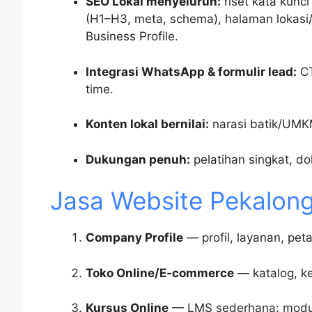
SEO Lokal menyeluruh:
riset kata kunc
(H1–H3, meta, schema), halaman lokasi/k
Business Profile.
Integrasi WhatsApp & formulir lead:
CT
time.
Konten lokal bernilai:
narasi batik/UMKM,
Dukungan penuh:
pelatihan singkat, d
Jasa Website Pekalong
Company Profile
— profil, layanan, pet
Toko Online/E-commerce
— katalog, ke
Kursus Online
— LMS sederhana: modul, 