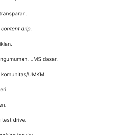
 transparan.
,
content drip
.
iklan.
pengumuman, LMS dasar.
a komunitas/UMKM.
eri.
en.
test drive.