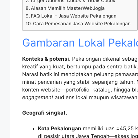
Target Audiens: Cocok & Tidak Cocok
Alasan Memilih MasterWebJogja
FAQ Lokal – Jasa Website Pekalongan
Cara Pemesanan Jasa Website Pekalongan
Gambaran Lokal Pekal
Konteks & potensi.
Pekalongan dikenal sebag
kreatif yang kuat, bertumpu pada sentra batik
Narasi batik ini menciptakan peluang pemasaran
minat pencarian yang stabil sepanjang tahun.
konten website—portofolio, katalog, hingga 
engagement
audiens lokal maupun wisatawan
Geografi singkat.
Kota Pekalongan
memiliki luas ±45,25 k
di pesisir utara Jawa Tengah—akses log