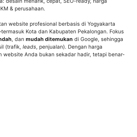
: desain menarik, cepat, SEO-ready, harga
MKM & perusahaan.
n website profesional berbasis di Yogyakarta
ia—termasuk Kota dan Kabupaten Pekalongan. Fokus
ndah
, dan
mudah ditemukan
di Google, sehingga
 (trafik,
leads
, penjualan). Dengan harga
 website Anda bukan sekadar hadir, tetapi benar-