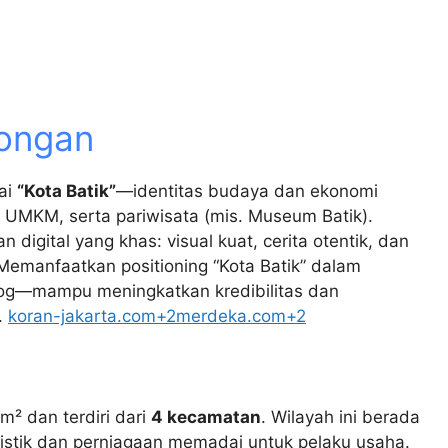
ongan
ai
“Kota Batik”
—identitas budaya dan ekonomi
, UMKM, serta pariwisata (mis. Museum Batik).
 digital yang khas: visual kuat, cerita otentik, dan
 Memanfaatkan positioning “Kota Batik” dalam
blog—mampu meningkatkan kredibilitas dan
.
koran-jakarta.com
+2
merdeka.com
+2
m² dan terdiri dari
4 kecamatan
. Wilayah ini berada
istik dan perniagaan memadai untuk pelaku usaha.